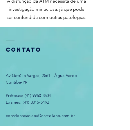
A disfunção da ATM necessita de uma
investigação minuciosa, já que pode
ser confundida com outras patologias.
CONTATO
Av Getúlio Vargas, 2561 - Água Verde
Curitiba-PR
Próteses: (41) 9950-3504
Exames: (41) 3015-5492
coordenacaolabs@castellano.com.br