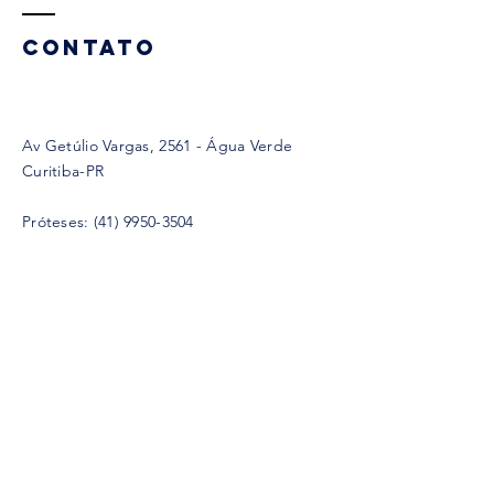
CONTATO
Av Getúlio Vargas, 2561 - Água Verde
Curitiba-PR
Próteses: (41) 9950-3504
Exames: (41) 3015-5492
coordenacaolabs@castellano.com.br
HORÁRIOS DE ATENDIMENTO
​​Segunda: 08h00 - 17h00
Terça à Sexta: 08h
00 - 18h
00